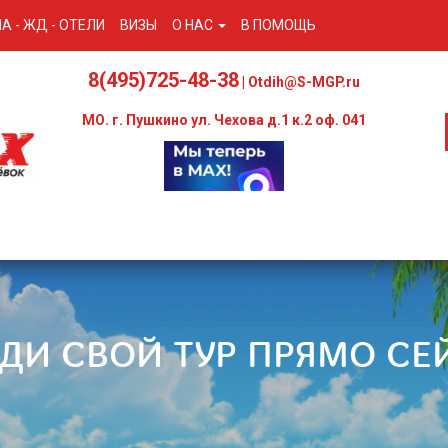
А - ЖД - ОТЕЛИ
ВИЗЫ
О НАС
В ПОМОЩЬ
8(495)725-48-38
| Otdih@S-MGP.ru
МО. г. Пушкино ул. Чехова д.1 к.2 оф. 041
ДИ СВОЙ ТУР ПРЯМО СЕ